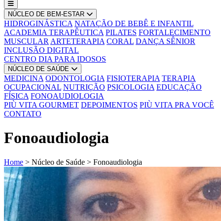
NÚCLEO DE BEM-ESTAR
HIDROGINÁSTICA
NATAÇÃO DE BEBÊ E INFANTIL
ACADEMIA TERAPÊUTICA
PILATES
FORTALECIMENTO
MUSCULAR
ARTETERAPIA
CORAL
DANÇA SÊNIOR
INCLUSÃO DIGITAL
CENTRO DIA PARA IDOSOS
NÚCLEO DE SAÚDE
MEDICINA
ODONTOLOGIA
FISIOTERAPIA
TERAPIA
OCUPACIONAL
NUTRIÇÃO
PSICOLOGIA
EDUCAÇÃO
FÍSICA
FONOAUDIOLOGIA
PIÙ VITA GOURMET
DEPOIMENTOS
PIÙ VITA PRA VOCÊ
CONTATO
Fonoaudiologia
Home
>
Núcleo de Saúde
>
Fonoaudiologia