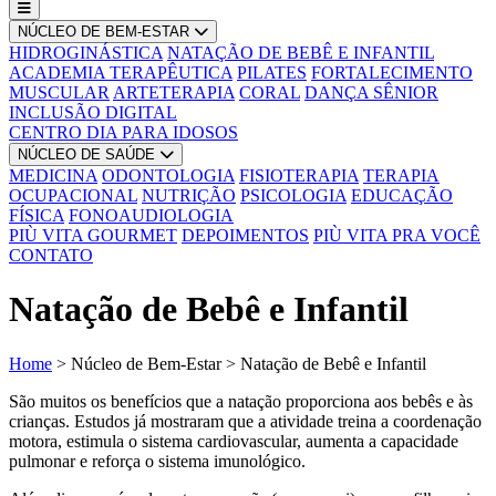
NÚCLEO DE BEM-ESTAR
HIDROGINÁSTICA
NATAÇÃO DE BEBÊ E INFANTIL
ACADEMIA TERAPÊUTICA
PILATES
FORTALECIMENTO
MUSCULAR
ARTETERAPIA
CORAL
DANÇA SÊNIOR
INCLUSÃO DIGITAL
CENTRO DIA PARA IDOSOS
NÚCLEO DE SAÚDE
MEDICINA
ODONTOLOGIA
FISIOTERAPIA
TERAPIA
OCUPACIONAL
NUTRIÇÃO
PSICOLOGIA
EDUCAÇÃO
FÍSICA
FONOAUDIOLOGIA
PIÙ VITA GOURMET
DEPOIMENTOS
PIÙ VITA PRA VOCÊ
CONTATO
Natação de Bebê e Infantil
Home
>
Núcleo de Bem-Estar
>
Natação de Bebê e Infantil
São muitos os benefícios que a natação proporciona aos bebês e às
crianças. Estudos já mostraram que a atividade treina a coordenação
motora, estimula o sistema cardiovascular, aumenta a capacidade
pulmonar e reforça o sistema imunológico.