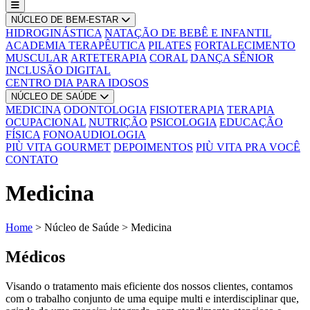
NÚCLEO DE BEM-ESTAR
HIDROGINÁSTICA
NATAÇÃO DE BEBÊ E INFANTIL
ACADEMIA TERAPÊUTICA
PILATES
FORTALECIMENTO
MUSCULAR
ARTETERAPIA
CORAL
DANÇA SÊNIOR
INCLUSÃO DIGITAL
CENTRO DIA PARA IDOSOS
NÚCLEO DE SAÚDE
MEDICINA
ODONTOLOGIA
FISIOTERAPIA
TERAPIA
OCUPACIONAL
NUTRIÇÃO
PSICOLOGIA
EDUCAÇÃO
FÍSICA
FONOAUDIOLOGIA
PIÙ VITA GOURMET
DEPOIMENTOS
PIÙ VITA PRA VOCÊ
CONTATO
Medicina
Home
>
Núcleo de Saúde
>
Medicina
Médicos
Visando o tratamento mais eficiente dos nossos clientes, contamos
com o trabalho conjunto de uma equipe multi e interdisciplinar que,