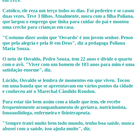
em 1919.
Católico, ele reza um terço todos os dias. Foi pedreiro e se casou
duas vezes. Teve 3 filhos. Atualmente, mora com a filha Poliana,
que largou o emprego que tinha para cuidar do pai e montou
uma creche para crianças em casa.
"Costumo dizer assim que 'Osvardo' é um jovem senhor. Penso
que pela alegria e pela fé em Deus", diz a pedagoga Poliana
Maria Souza.
O neto de Osvaldo, Pedro Souza, tem 22 anos e divide o quarto
com o avô. "Viver com um homem de 103 anos para mim é uma
satisfação enorme", diz.
Lúcido, Osvaldo se lembra de momentos em que viveu. Tocou
em uma banda que se apreentavam em vários pontos da cidade
e conheceu até o Marechal Cândido Rondon.
Para estar tão bem assim com a idade que tem, ele recebe
frequentemente acompanhamento de geriatra, nutricionista,
fonoaudióloga, enfermeira e fisioterapeuta.
"Sempre tratei muito bem todo mundo, tenho boa saúde, nunca
abusei com a saúde, isso ajuda muito", diz.