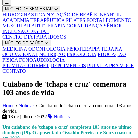
NÚCLEO DE BEM-ESTAR
HIDROGINÁSTICA
NATAÇÃO DE BEBÊ E INFANTIL
ACADEMIA TERAPÊUTICA
PILATES
FORTALECIMENTO
MUSCULAR
ARTETERAPIA
CORAL
DANÇA SÊNIOR
INCLUSÃO DIGITAL
CENTRO DIA PARA IDOSOS
NÚCLEO DE SAÚDE
MEDICINA
ODONTOLOGIA
FISIOTERAPIA
TERAPIA
OCUPACIONAL
NUTRIÇÃO
PSICOLOGIA
EDUCAÇÃO
FÍSICA
FONOAUDIOLOGIA
PIÙ VITA GOURMET
DEPOIMENTOS
PIÙ VITA PRA VOCÊ
CONTATO
Cuiabano de 'tchapa e cruz' comemora
103 anos de vida
Home
›
Notícias
›
Cuiabano de 'tchapa e cruz' comemora 103 anos
de vida
13 de julho de 2022
Notícias
Um cuiabano de 'tchapa e cruz' completou 103 anos no último
domingo (19). O aposentado Osvaldo Pereira de Souza nasceu