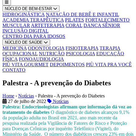
NÚCLEO DE BEM-ESTAR
HIDROGINÁSTICA
NATAÇÃO DE BEBÊ E INFANTIL
ACADEMIA TERAPÊUTICA
PILATES
FORTALECIMENTO
MUSCULAR
ARTETERAPIA
CORAL
DANÇA SÊNIOR
INCLUSÃO DIGITAL
CENTRO DIA PARA IDOSOS
NÚCLEO DE SAÚDE
MEDICINA
ODONTOLOGIA
FISIOTERAPIA
TERAPIA
OCUPACIONAL
NUTRIÇÃO
PSICOLOGIA
EDUCAÇÃO
FÍSICA
FONOAUDIOLOGIA
PIÙ VITA GOURMET
DEPOIMENTOS
PIÙ VITA PRA VOCÊ
CONTATO
Palestra - A prevenção do Diabetes
Home
›
Notícias
›
Palestra - A prevenção do Diabetes
27 de julho de 2022
Notícias
Palestra: Endocrinologistas afirmam que informação dá voz ao
tratamento do diabetes
O diagnóstico de diabetes alcançou 9,1%
da população adulta no Brasil em 2021, ano mais recente da
pesquisa realizada pela Vigilância de Fatores de Risco e Proteção
para Doenças Crônicas por inquérito Telefônico (Vigitel), do
Ministério da Saúde. O número dos diabéticos cresceu 23% em dois