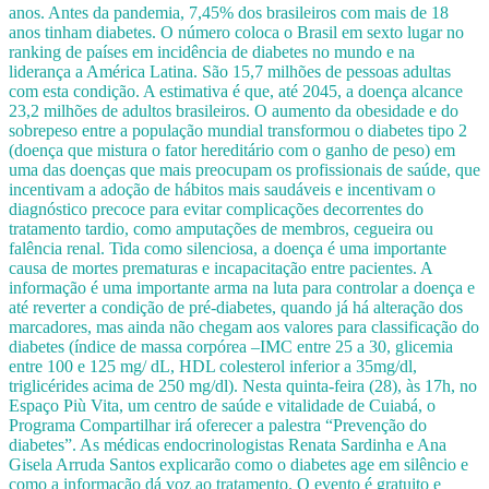
anos. Antes da pandemia, 7,45% dos brasileiros com mais de 18
anos tinham diabetes.
O número coloca o Brasil em sexto lugar no
ranking de países em incidência de diabetes no mundo e na
liderança a América Latina. São 15,7 milhões de pessoas adultas
com esta condição. A estimativa é que, até 2045, a doença alcance
23,2 milhões de adultos brasileiros.
O aumento da obesidade e do
sobrepeso entre a população mundial transformou o diabetes tipo 2
(doença que mistura o fator hereditário com o ganho de peso) em
uma das doenças que mais preocupam os profissionais de saúde, que
incentivam a adoção de hábitos mais saudáveis e incentivam o
diagnóstico precoce para evitar complicações decorrentes do
tratamento tardio, como amputações de membros, cegueira ou
falência renal.
Tida como silenciosa, a doença é uma importante
causa de mortes prematuras e incapacitação entre pacientes. A
informação é uma importante arma na luta para controlar a doença e
até reverter a condição de pré-diabetes, quando já há alteração dos
marcadores, mas ainda não chegam aos valores para classificação do
diabetes (índice de massa corpórea –IMC entre 25 a 30, glicemia
entre 100 e 125 mg/ dL, HDL colesterol inferior a 35mg/dl,
triglicérides acima de 250 mg/dl).
Nesta quinta-feira (28), às 17h, no
Espaço Più Vita, um centro de saúde e vitalidade de Cuiabá, o
Programa Compartilhar irá oferecer a palestra “Prevenção do
diabetes”. As médicas endocrinologistas Renata Sardinha e Ana
Gisela Arruda Santos explicarão como o diabetes age em silêncio e
como a informação dá voz ao tratamento.
O evento é gratuito e