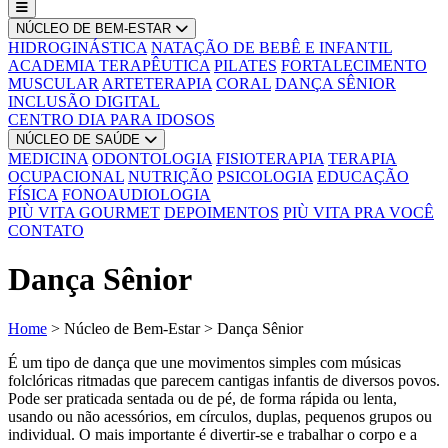
NÚCLEO DE BEM-ESTAR
HIDROGINÁSTICA
NATAÇÃO DE BEBÊ E INFANTIL
ACADEMIA TERAPÊUTICA
PILATES
FORTALECIMENTO
MUSCULAR
ARTETERAPIA
CORAL
DANÇA SÊNIOR
INCLUSÃO DIGITAL
CENTRO DIA PARA IDOSOS
NÚCLEO DE SAÚDE
MEDICINA
ODONTOLOGIA
FISIOTERAPIA
TERAPIA
OCUPACIONAL
NUTRIÇÃO
PSICOLOGIA
EDUCAÇÃO
FÍSICA
FONOAUDIOLOGIA
PIÙ VITA GOURMET
DEPOIMENTOS
PIÙ VITA PRA VOCÊ
CONTATO
Dança Sênior
Home
>
Núcleo de Bem-Estar
>
Dança Sênior
É um tipo de dança que une movimentos simples com músicas
folclóricas ritmadas que parecem cantigas infantis de diversos povos.
Pode ser praticada sentada ou de pé, de forma rápida ou lenta,
usando ou não acessórios, em círculos, duplas, pequenos grupos ou
individual. O mais importante é divertir-se e trabalhar o corpo e a